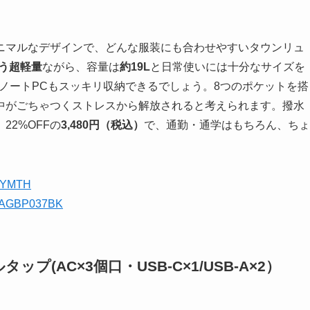
ニマルなデザインで、どんな服装にも合わせやすいタウンリュ
いう超軽量
ながら、容量は
約19L
と日常使いには十分なサイズを
のノートPCもスッキリ収納できるでしょう。8つのポケットを搭
中がごちゃつくストレスから解放されると考えられます。撥水
2%OFFの
3,480円（税込）
で、通勤・通学はもちろん、ちょ
27YMTH
0-BAGBP037BK
プ(AC×3個口・USB-C×1/USB-A×2）