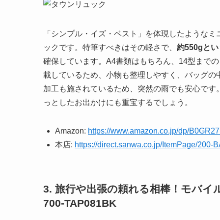
「シンプル・イズ・ベスト」を体現したようなミ
ックです。特筆すべきはその軽さで、
約550gと
確保しています。A4書類はもちろん、14型まで
載しているため、小物も整理しやすく、バッグの
加工も施されているため、突然の雨でも安心です。2
っとしたお出かけにも重宝するでしょう。
Amazon:
https://www.amazon.co.jp/dp/B0GR
本店:
https://direct.sanwa.co.jp/ItemPage/20
3. 旅行や出張の頼れる相棒！モバイルタッ
700-TAP081BK