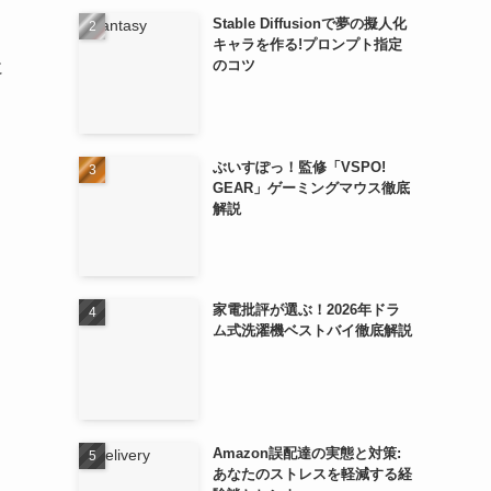
Stable Diffusionで夢の擬人化
キャラを作る!プロンプト指定
のコツ
に
ぶいすぽっ！監修「VSPO!
GEAR」ゲーミングマウス徹底
解説
家電批評が選ぶ！2026年ドラ
ム式洗濯機ベストバイ徹底解説
Amazon誤配達の実態と対策:
あなたのストレスを軽減する経