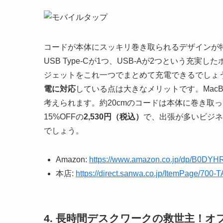
コードが本体にスッキリ巻き取られるデザインが
USB Type-Cが1つ、USB-Aが2つという
ジェットをこれ一つでまとめて充電できるでしょ
電に対応
している点は大きなメリットです。MacBoo
考えられます。約20cmのコードは本体に巻き取
15%OFFの
2,530円（税込）
で、出張が多いビジネ
でしょう。
Amazon:
https://www.amazon.co.jp/dp/B0DY
本店:
https://direct.sanwa.co.jp/ItemPage/700
4. 長時間デスクワークの救世主！オ