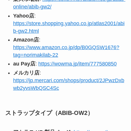
online/abib-gw2/
Yahoo店
:
https://store.shopping.yahoo.co.jp/atlas2001/abi
b-gw2.html
Amazon店
:
https://www.amazon.co.jp/dp/B0GQSW1676?
tag=norimakilab-22
au Pay店
:
https://wowma.jp/item/777580850
メルカリ店
:
https://jp.mercari.com/shops/product/2JPwzDxb
wb2yvsWbQSC4Sc
ストラップタイプ（ABIB-OW2）