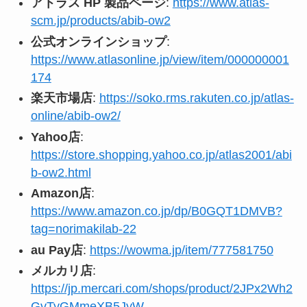
アトラス HP 製品ページ
:
https://www.atlas-
scm.jp/products/abib-ow2
公式オンラインショップ
:
https://www.atlasonline.jp/view/item/000000001
174
楽天市場店
:
https://soko.rms.rakuten.co.jp/atlas-
online/abib-ow2/
Yahoo店
:
https://store.shopping.yahoo.co.jp/atlas2001/abi
b-ow2.html
Amazon店
:
https://www.amazon.co.jp/dp/B0GQT1DMVB?
tag=norimakilab-22
au Pay店
:
https://wowma.jp/item/777581750
メルカリ店
:
https://jp.mercari.com/shops/product/2JPx2Wh2
GvTyGMmeXB5JyW