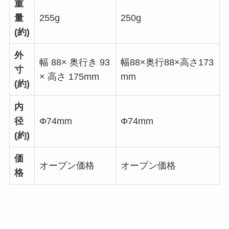
重
量
255g
250g
(約)
外
幅 88× 奥行き 93
幅88×奥行88×高さ173
寸
× 高さ 175mm
mm
(約)
内
径
Φ74mm
Φ74mm
(約)
価
オープン価格
オープン価格
格