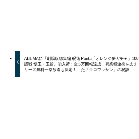
よかったらシェアしてね！
URLをコピーする
URLをコピーしました！
ABEMAに『劇場版総集編 呪術
Ponta「オレンジ夢ガチャ」100
廻戦 懐玉・玉折』初入荷！全シ
万回転達成！異業種連携を支え
リーズ無料一挙放送も決定！
た「クロワッサン」の秘訣
トピックス
夏の生ごみ問題に終止符！SOPPY
処理機が叶える「夜入れて、朝すっ
きり」の新習慣