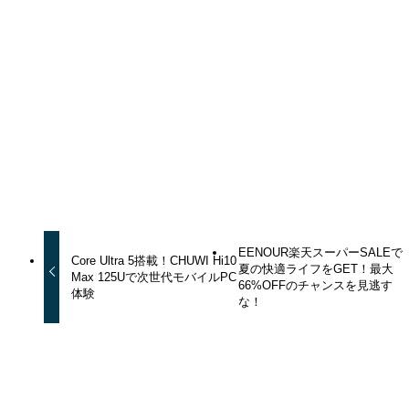
トピックス
よかったらシェアしてね！
URLをコピーする
URLをコピーしました！
EENOUR楽天スーパーSALEで
Core Ultra 5搭載！CHUWI Hi10
夏の快適ライフをGET！最大
Max 125Uで次世代モバイルPC
66%OFFのチャンスを見逃す
体験
な！
トピックス