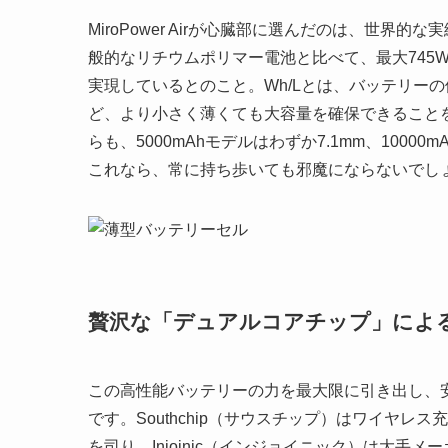
MiroPower Airが心臓部に選んだのは、世界
般的なリチウムポリマー電池と比べて、最大745
実現しているとのこと。Wh/Lとは、バッテリー
ど、より小さく薄くても大容量を確保できること
らも、5000mAhモデルはわずか7.1mm、1000
これなら、常に持ち歩いても邪魔にならないでし
贅沢な「デュアルコアチップ」によ
この高性能バッテリーの力を最大限に引き出し、
です。Southchip（サウスチップ）はワイヤ
を司り、Injoinic（インジョイニック）は大