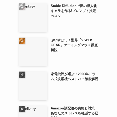
Stable Diffusionで夢の擬人化
キャラを作る!プロンプト指定
のコツ
ぶいすぽっ！監修「VSPO!
GEAR」ゲーミングマウス徹底
解説
家電批評が選ぶ！2026年ドラ
ム式洗濯機ベストバイ徹底解説
Amazon誤配達の実態と対策:
あなたのストレスを軽減する経