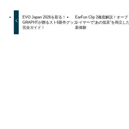
EVO Japan 2026を彩る！
EarFun Clip 2徹底解説！オープ
GRAPHTが贈るスト6新作グッズ
ンイヤーで“あの低音”を両立し
完全ガイド！
新体験
トピックス
夏の生ごみ問題に終止符！SOPPY
処理機が叶える「夜入れて、朝すっ
きり」の新習慣
2026年8月7日
MISAMOファン必見！ReFa限定ト