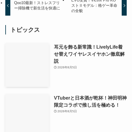
EVO受賞！Victrix Pro KO
Qoo10最新！ストレスフリ
ストⅡモデル：格ゲー革命
ー掃除機で新生活を快適に
の全貌
トピックス
耳元を飾る新常識！LivelyLife着
せ替えワイヤレスイヤホン徹底解
説
2026年8月5日
VTuberと日本酒が乾杯！神田明神
限定コラボで推し活を極める！
2026年8月5日