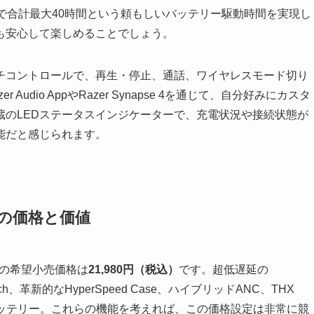
で合計最大40時間という頼もしいバッテリー駆動時間を実現し
も安心して楽しめることでしょう。
チコントロールで、再生・停止、通話、ワイヤレスモード切り
dio AppやRazer Synapse 4を通じて、自分好みにカスタ
蔵のLEDステータスインジケーターで、充電状況や接続状態が
能だと感じられます。
peedの価格と価値
の日本での希望小売価格は
21,980円（税込）
です。超低遅延の
artSwitch、革新的なHyperSpeed Case、ハイブリッドANC、THX
長時間バッテリー。これらの機能を考えれば、この価格設定は非常に競