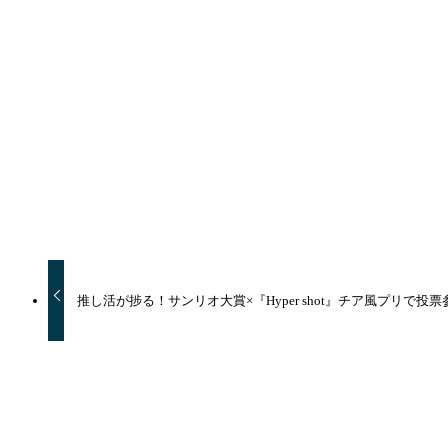
トピックス
よかったらシェアしてね！
URLをコピーする
URLをコピーしました！
推し活が捗る！サンリオ大賞×『Hyper shot』チア風プリで投
トピックス