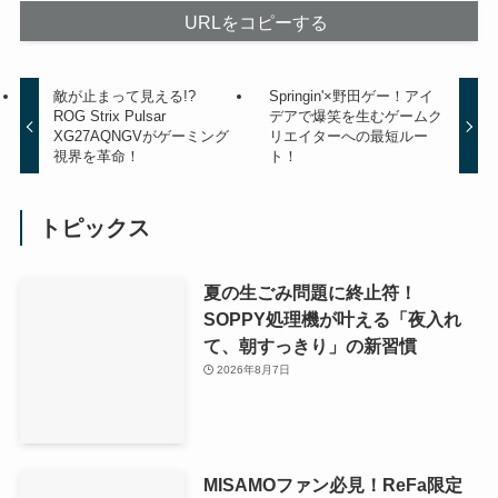
URLをコピーする
敵が止まって見える!?
Springin'×野田ゲー！アイ
ROG Strix Pulsar
デアで爆笑を生むゲームク
XG27AQNGVがゲーミング
リエイターへの最短ルー
視界を革命！
ト！
トピックス
夏の生ごみ問題に終止符！
SOPPY処理機が叶える「夜入れ
て、朝すっきり」の新習慣
2026年8月7日
MISAMOファン必見！ReFa限定