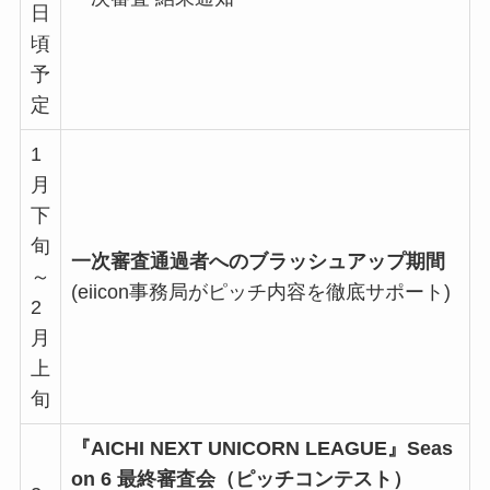
日
頃
予
定
1
月
下
旬
一次審査通過者へのブラッシュアップ期間
～
(eiicon事務局がピッチ内容を徹底サポート)
2
月
上
旬
『AICHI NEXT UNICORN LEAGUE』Seas
on 6 最終審査会（ピッチコンテスト）