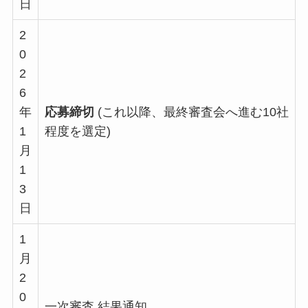
日
2
0
2
6
年
応募締切
(これ以降、最終審査会へ進む10社
1
程度を選定)
月
1
3
日
1
月
2
0
一次審査 結果通知