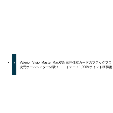
トピックス
よかったらシェアしてね！
URLをコピーする
URLをコピーしました！
Valerion VisionMaster Maxで新
三井住友カードのブラックフラ
次元ホームシアター体験！
イデー！1,000Vポイント獲得術
トピックス
夏の生ごみ問題に終止符！SOPPY