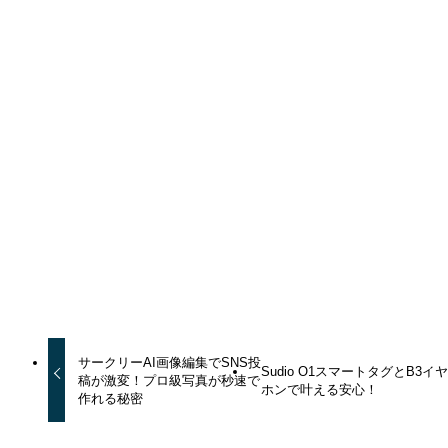
公式サ
https://www.jp.square-enix.com/fft_tic/
イト
トピックス
よかったらシェアしてね！
URLをコピーする
URLをコピーしました！
サークリーAI画像編集でSNS投
Sudio O1スマートタグとB3イ
稿が激変！プロ級写真が秒速で
ホンで叶える安心！
作れる秘密