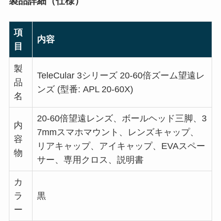
製品詳細（仕様）
項
内容
目
製
TeleCular 3シリーズ 20-60倍ズーム望遠レ
品
ンズ (型番: APL 20-60X)
名
20-60倍望遠レンズ、ボールヘッド三脚、3
内
7mmスマホマウント、レンズキャップ、
容
リアキャップ、アイキャップ、EVAスペー
物
サー、専用クロス、説明書
カ
ラ
黒
ー