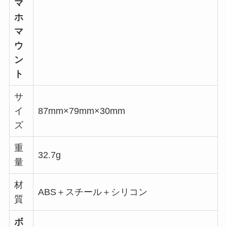
マ
ホ
マ
ウ
ン
ト
サ
イ
87mm×79mm×30mm
ズ
重
32.7g
量
材
ABS＋スチール＋シリコン
質
ボ