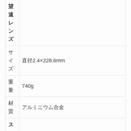
望
遠
レ
ン
ズ
サ
イ
直径2.4×228.6mm
ズ
重
740g
量
材
アルミニウム合金
質
ス