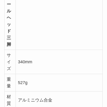
ー
ル
ヘ
ッ
ド
三
脚
サ
イ
340mm
ズ
重
527g
量
材
アルミニウム合金
質