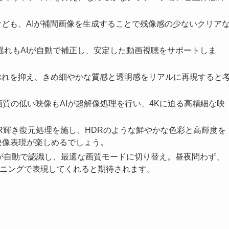
なども、AIが補間画像を生成することで残像感の少ないクリア
の揺れもAIが自動で補正し、安定した動画視聴をサポートしま
つぶれを抑え、きめ細やかな質感と透明感をリアルに再現すると
、画質の低い映像もAIが超解像処理を行い、4Kに迫る高精細な映
がHDR輝き復元処理を施し、HDRのような鮮やかな色彩と高輝度を
映像表現が楽しめるでしょう。
AIが自動で認識し、最適な画質モードに切り替え。昼夜問わず、
ーニングで表現してくれると期待されます。