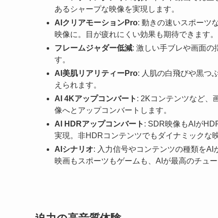
あるシャープな映像を実現します。
AIクリアモーションPro
: 動きの速いスポーツ
映像に。目が疲れにくい効果も期待できます。
フレームジャダー低減
: 激しい手ブレや画面
す。
AI美肌リアリティーPro
: 人肌の白飛びや黒
えられます。
AI 4Kアップコンバート
: 2Kコンテンツなど
像へとアップコンバートします。
AI HDRアップコンバート
: SDR映像もAI
実現。非HDRコンテンツでもダイナミックな
AIシナリオ
: 入力信号やコンテンツの種類を
映画もスポーツもゲームも、AIが最高のチュ