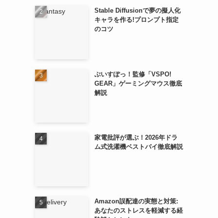
Stable Diffusionで夢の擬人化
キャラを作る!プロンプト指定
のコツ
ぶいすぽっ！監修「VSPO!
GEAR」ゲーミングマウス徹底
解説
家電批評が選ぶ！2026年ドラ
ム式洗濯機ベストバイ徹底解説
Amazon誤配達の実態と対策:
あなたのストレスを軽減する経